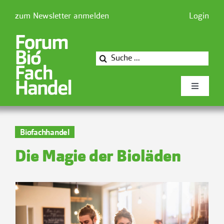
Zum
zum Newsletter anmelden
Login
Inhalt
springen
Suche
nach:
Toggle
Navigati
Newsforum
Biofachhandel
Die Magie der Bioläden
Forum Biofachhandel
Mitglieder
Presse