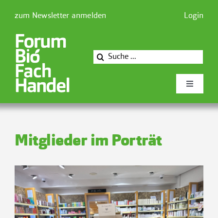
Zum
zum Newsletter anmelden
Login
Inhalt
springen
Suche
nach:
Toggle
Navigati
Newsforum
Mitglieder im Porträt
Forum Biofachhandel
Mitglieder
Presse