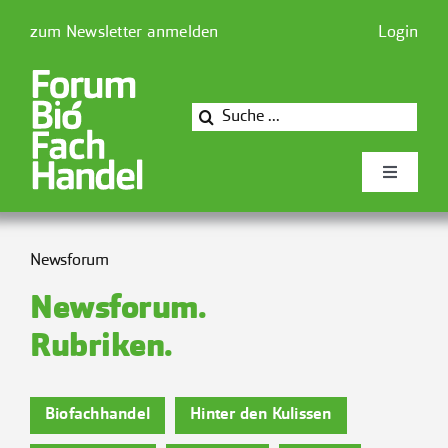
Zum
zum Newsletter anmelden
Login
Inhalt
springen
Suche
nach:
Toggle
Navigati
Newsforum
Newsforum
Newsforum.
Forum Biofachhandel
Rubriken.
Mitglieder
Biofachhandel
Hinter den Kulissen
Presse