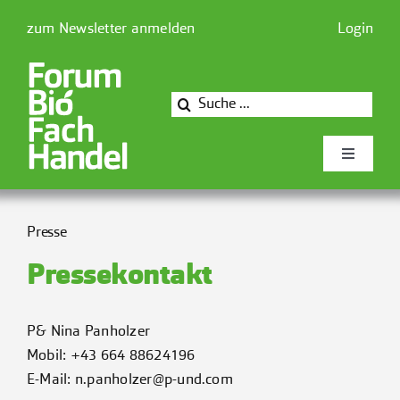
Zum
zum Newsletter anmelden
Login
Inhalt
springen
Suche
nach:
Toggle
Navigati
Newsforum
Presse
Pressekontakt
Forum Biofachhandel
P& Nina Panholzer
Mitglieder
Mobil:
+43 664 88624196
E-Mail:
n.panholzer@p-und.com
Presse