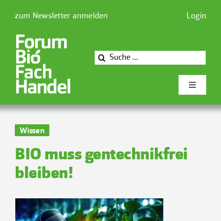
Zum
zum Newsletter anmelden
Login
Inhalt
springen
Suche
nach:
Toggle
Navigati
Newsforum
Wissen
BIO muss gentechnikfrei
Forum Biofachhandel
bleiben!
Mitglieder
Presse