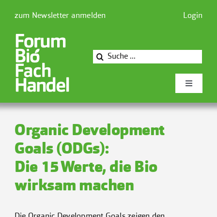
Zum
zum Newsletter anmelden
Login
Inhalt
springen
Suche
nach:
Toggle
Navigati
Newsforum
Organic Development
Goals (ODGs):
Forum Biofachhandel
Die 15 Werte, die Bio
Mitglieder
wirksam machen
Presse
Die Organic Development Goals zeigen den