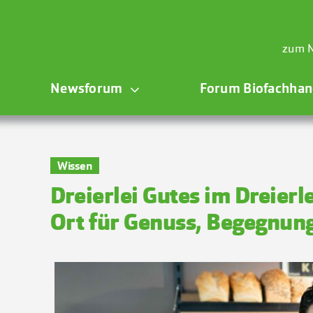
Zum
Inhalt
springen
zum N
Newsforum
Forum Biofachhan
Wissen
Dreierlei Gutes im Dreierle
Ort für Genuss, Begegnung