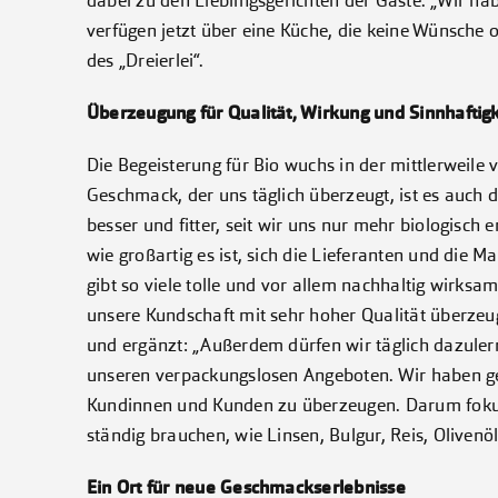
dabei zu den Lieblingsgerichten der Gäste. „Wir h
verfügen jetzt über eine Küche, die keine Wünsche of
des „Dreierlei“.
Überzeugung für Qualität, Wirkung und Sinnhaftigk
Die Begeisterung für Bio wuchs in der mittlerweile v
Geschmack, der uns täglich überzeugt, ist es auch 
besser und fitter, seit wir uns nur mehr biologisc
wie großartig es ist, sich die Lieferanten und die 
gibt so viele tolle und vor allem nachhaltig wirksa
unsere Kundschaft mit sehr hoher Qualität überzeug
und ergänzt: „Außerdem dürfen wir täglich dazuler
unseren verpackungslosen Angeboten. Wir haben ge
Kundinnen und Kunden zu überzeugen. Darum fokuss
ständig brauchen, wie Linsen, Bulgur, Reis, Olivenö
Ein Ort für neue Geschmackserlebnisse