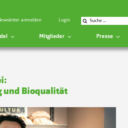
Suche
ewsletter anmelden
Login
nach:
del
Mitglieder
Presse
i:
 und Bioqualität