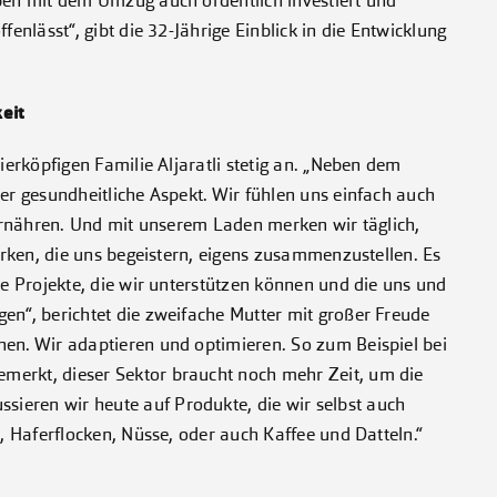
aben mit dem Umzug auch ordentlich investiert und
fenlässt“, gibt die 32-Jährige Einblick in die Entwicklung
eit
ierköpfigen Familie Aljaratli stetig an. „Neben dem
der gesundheitliche Aspekt. Wir fühlen uns einfach auch
h ernähren. Und mit unserem Laden merken wir täglich,
Marken, die uns begeistern, eigens zusammenzustellen. Es
me Projekte, die wir unterstützen können und die uns und
en“, berichtet die zweifache Mutter mit großer Freude
nen. Wir adaptieren und optimieren. So zum Beispiel bei
merkt, dieser Sektor braucht noch mehr Zeit, um die
ieren wir heute auf Produkte, die wir selbst auch
l, Haferflocken, Nüsse, oder auch Kaffee und Datteln.“