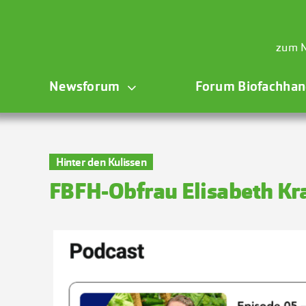
Zum
Inhalt
springen
zum N
Newsforum
Forum Biofachhan
Hinter den Kulissen
FBFH-Obfrau Elisabeth Kr