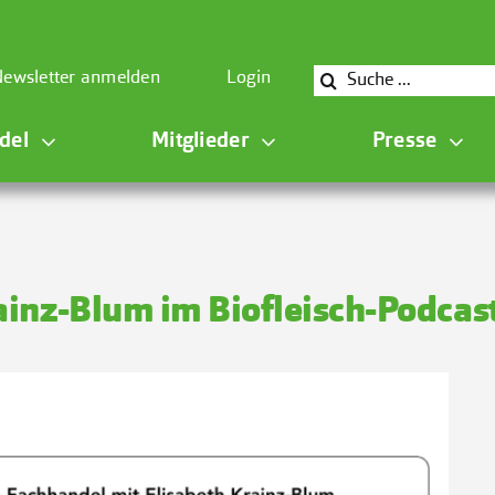
Suche
ewsletter anmelden
Login
nach:
del
Mitglieder
Presse
ainz-Blum im Biofleisch-Podcas