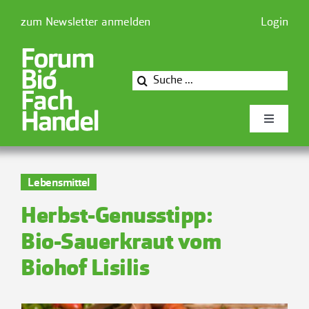
Zum
zum Newsletter anmelden
Login
Inhalt
springen
Suche
nach:
Toggle
Navigati
Newsforum
Lebensmittel
Herbst-Genusstipp:
Forum Biofachhandel
Bio-Sauerkraut vom
Mitglieder
Biohof Lisilis
Presse