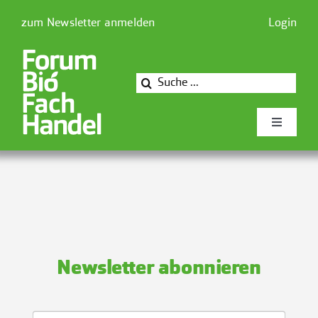
Zum
zum Newsletter anmelden
Login
Inhalt
springen
Suche
nach:
Toggle
Navigati
Newsforum
Forum Biofachhandel
Newsletter abonnieren
Mitglieder
Presse