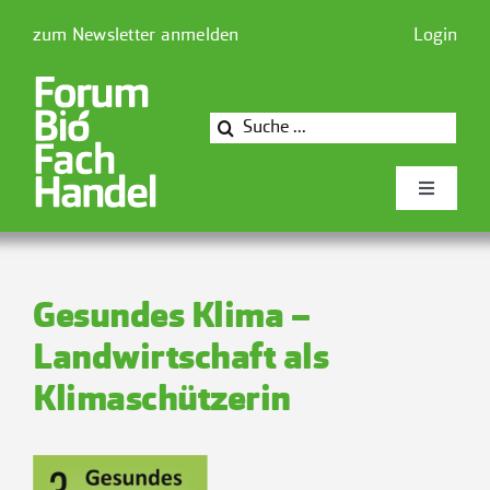
Zum
zum Newsletter anmelden
Login
Inhalt
springen
Suche
nach:
Toggle
Navigati
Newsforum
Gesundes Klima –
Forum Biofachhandel
Landwirtschaft als
Klimaschützerin
Mitglieder
Presse