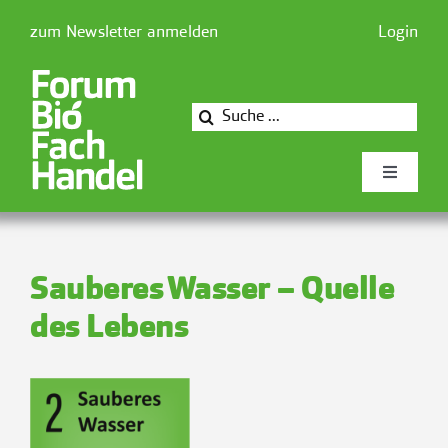
Zum
zum Newsletter anmelden
Login
Inhalt
springen
Suche
nach:
Toggle
Navigati
Newsforum
Sauberes Wasser – Quelle
Forum Biofachhandel
des Lebens
Mitglieder
Presse